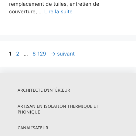
remplacement de tuiles, entretien de
couverture, …
Lire la suite
Page
Page
Page
1
2
…
6 129
→
suivant
ARCHITECTE D'INTÉRIEUR
ARTISAN EN ISOLATION THERMIQUE ET
PHONIQUE
CANALISATEUR