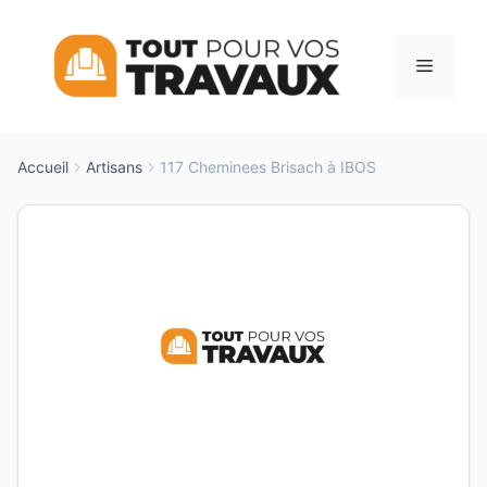
Aller
au
Menu
contenu
Accueil
Artisans
117 Cheminees Brisach à IBOS