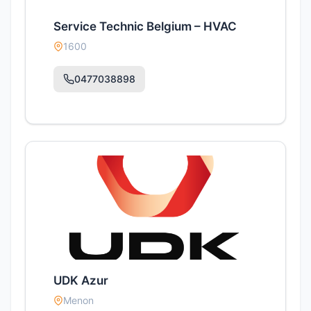
Service Technic Belgium – HVAC
1600
0477038898
UDK Azur
Menon