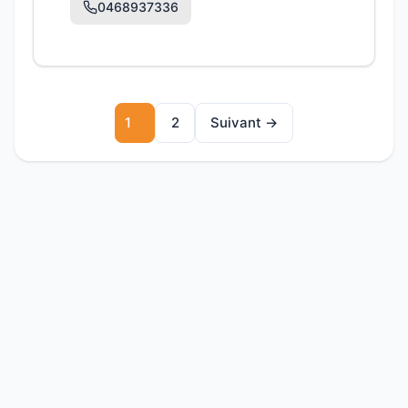
0468937336
1
2
Suivant →