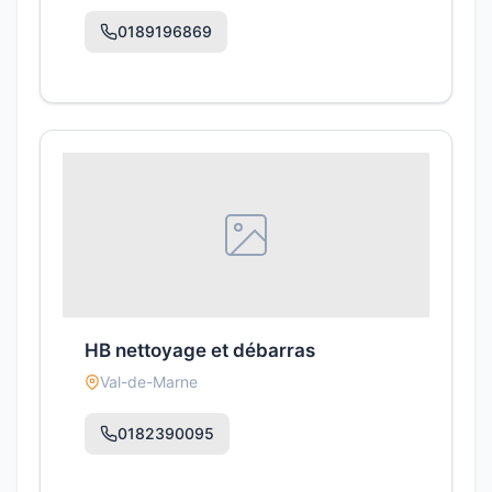
0189196869
HB nettoyage et débarras
Val-de-Marne
0182390095