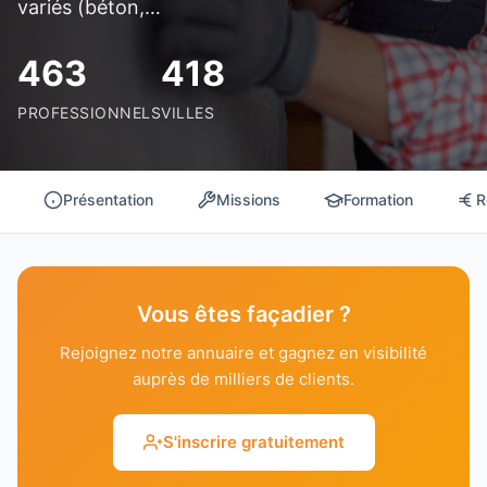
variés (béton,…
463
418
PROFESSIONNELS
VILLES
Présentation
Missions
Formation
R
Vous êtes façadier ?
Rejoignez notre annuaire et gagnez en visibilité
auprès de milliers de clients.
S'inscrire gratuitement