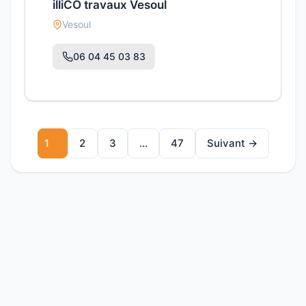
illiCO travaux Vesoul
Vesoul
06 04 45 03 83
1
2
3
…
47
Suivant →