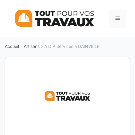
Aller
au
Menu
contenu
Accueil
Artisans
A D P Services à DAINVILLE