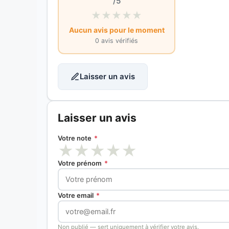
/5
★
★
★
★
★
Aucun avis pour le moment
0 avis vérifiés
Laisser un avis
Laisser un avis
Votre note
*
★
★
★
★
★
Votre prénom
*
Votre email
*
Non publié — sert uniquement à vérifier votre avis.