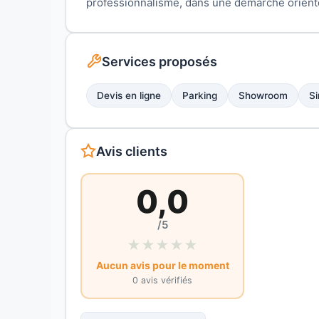
professionnalisme, dans une démarche orientée
Services proposés
Devis en ligne
Parking
Showroom
Si
Avis clients
0,0
/5
★
★
★
★
★
Aucun avis pour le moment
0 avis vérifiés