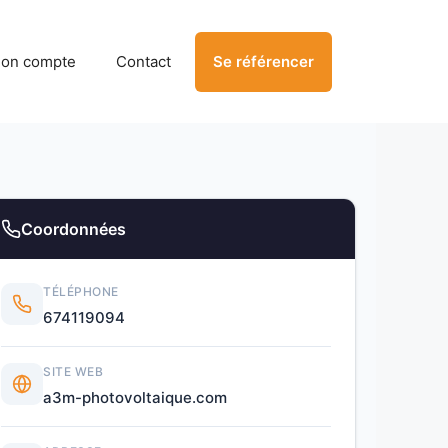
on compte
Contact
Se référencer
Coordonnées
TÉLÉPHONE
674119094
SITE WEB
a3m-photovoltaique.com