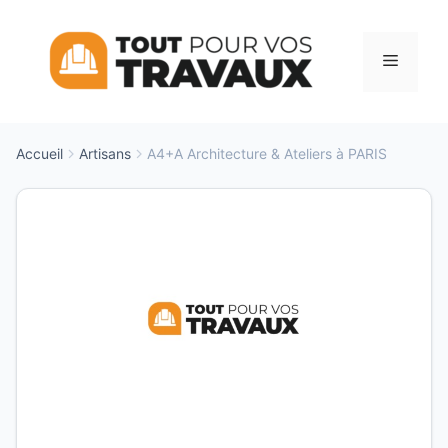
Aller
au
Menu
contenu
Accueil
Artisans
A4+A Architecture & Ateliers à PARIS