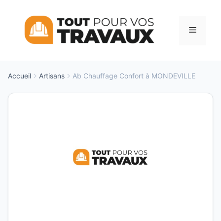
Aller
au
Menu
contenu
Accueil
Artisans
Ab Chauffage Confort à MONDEVILLE