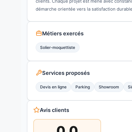
clients. Chaque projet est mené avec constan
démarche orientée vers la satisfaction durable
Métiers exercés
Solier-moquettiste
Services proposés
Devis en ligne
Parking
Showroom
Si
Avis clients
0,0