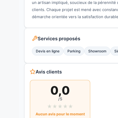
un artisan impliqué, soucieux de la pérennité d
clients. Chaque projet est mené avec constan
démarche orientée vers la satisfaction durable
Services proposés
Devis en ligne
Parking
Showroom
Si
Avis clients
0,0
/5
★
★
★
★
★
Aucun avis pour le moment