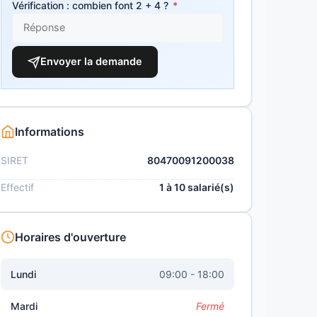
Vérification : combien font 2 + 4 ?
*
Envoyer la demande
Informations
SIRET
80470091200038
Effectif
1 à 10 salarié(s)
Horaires d'ouverture
Lundi
09:00 - 18:00
Mardi
Fermé