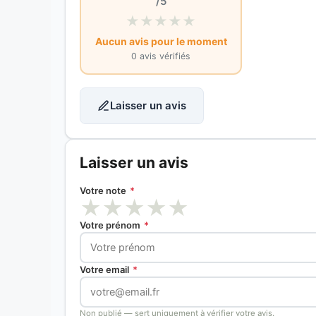
/5
★
★
★
★
★
Aucun avis pour le moment
0 avis vérifiés
Laisser un avis
Laisser un avis
Votre note
*
★
★
★
★
★
Votre prénom
*
Votre email
*
Non publié — sert uniquement à vérifier votre avis.