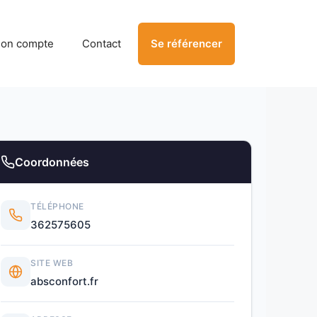
on compte
Contact
Se référencer
Coordonnées
TÉLÉPHONE
362575605
SITE WEB
absconfort.fr