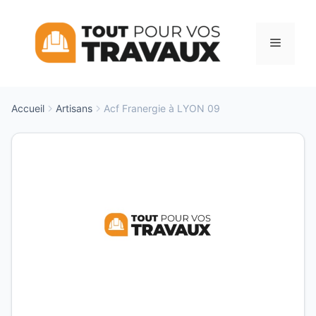
Aller
au
Menu
contenu
Accueil
Artisans
Acf Franergie à LYON 09