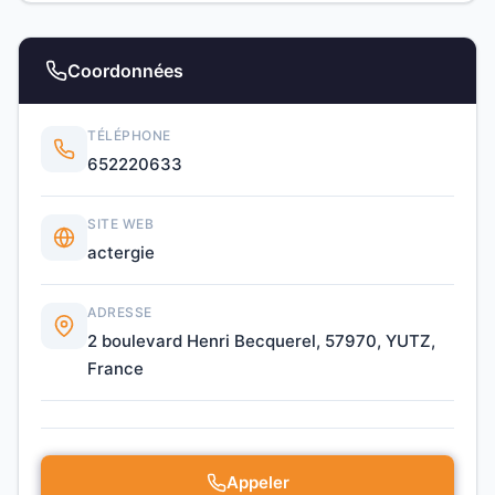
Coordonnées
TÉLÉPHONE
652220633
SITE WEB
actergie
ADRESSE
2 boulevard Henri Becquerel, 57970, YUTZ,
France
Appeler