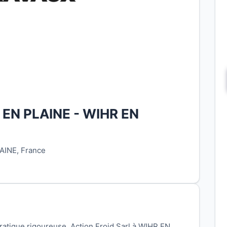
R EN PLAINE - WIHR EN
AINE, France
atique rigoureuse, Action Froid Sarl à WIHR EN