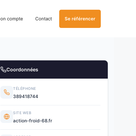
on compte
Contact
Se référencer
Coordonnées
TÉLÉPHONE
389418744
SITE WEB
action-froid-68.fr