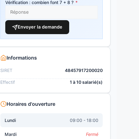
Vérification : combien font 7 + 8 ?
*
Envoyer la demande
Informations
SIRET
48457917200020
Effectif
1 à 10 salarié(s)
Horaires d'ouverture
Lundi
09:00 - 18:00
Mardi
Fermé