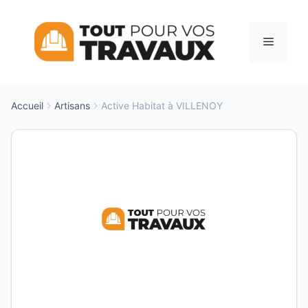
Aller
au
Menu
contenu
Accueil
Artisans
Active Habitat à VILLENOY