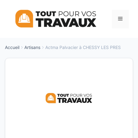
Aller
au
Menu
contenu
Accueil
Artisans
Actma Palvacier à CHESSY LES PRES