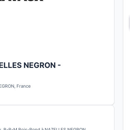
ZELLES NEGRON -
EGRON, France
eux, B-R-M Bois-Rond à NAZELLES NEGRON