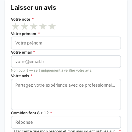
Laisser un avis
Votre note
*
★
★
★
★
★
Votre prénom
*
Votre email
*
Non publié — sert uniquement à vérifier votre avis.
Votre avis
*
Combien font 8 + 1 ?
*
J'accepte que mon prénom et mon avis soient publiés sur
*