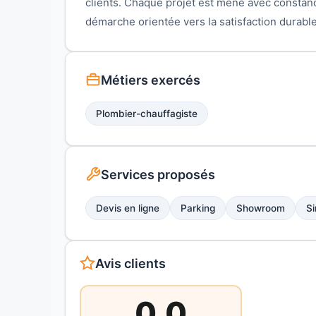
clients. Chaque projet est mené avec constan
démarche orientée vers la satisfaction durable
Métiers exercés
Plombier-chauffagiste
Services proposés
Devis en ligne
Parking
Showroom
Si
Avis clients
0,0