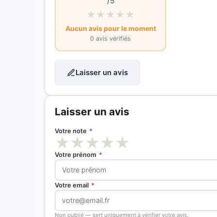
/5
★
★
★
★
★
Aucun avis pour le moment
0 avis vérifiés
Laisser un avis
Laisser un avis
Votre note
*
★
★
★
★
★
Votre prénom
*
Votre email
*
Non publié — sert uniquement à vérifier votre avis.