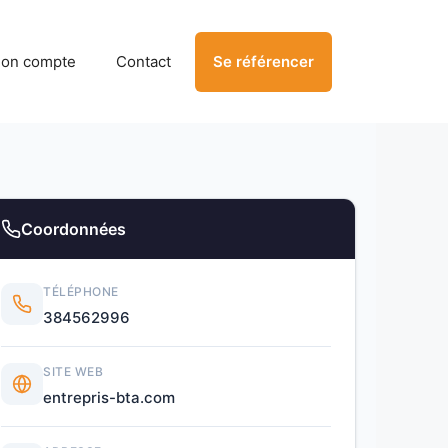
on compte
Contact
Se référencer
Coordonnées
TÉLÉPHONE
384562996
SITE WEB
entrepris-bta.com