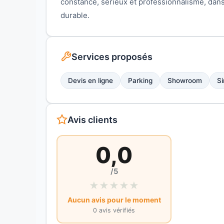
constance, sérieux et professionnalisme, dans
durable.
Services proposés
Devis en ligne
Parking
Showroom
Si
Avis clients
0,0
/5
★
★
★
★
★
Aucun avis pour le moment
0 avis vérifiés