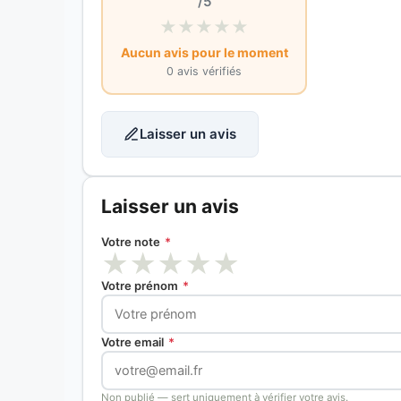
/5
★
★
★
★
★
Aucun avis pour le moment
0 avis vérifiés
Laisser un avis
Laisser un avis
Votre note
*
★
★
★
★
★
Votre prénom
*
Votre email
*
Non publié — sert uniquement à vérifier votre avis.