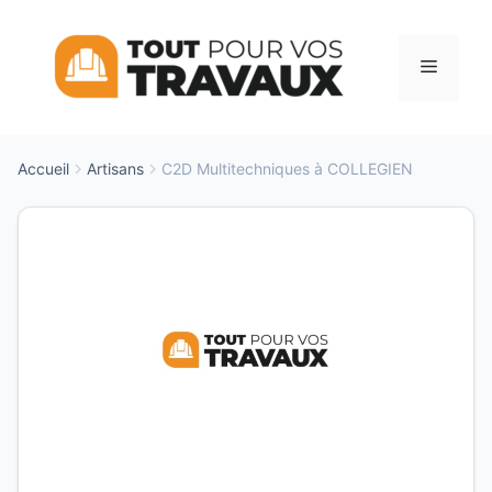
Aller
au
Menu
contenu
Accueil
Artisans
C2D Multitechniques à COLLEGIEN