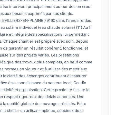
reprise intervient principalement autour de son cœur
es aux besoins exprimés par ses clients.
ée à VILLIERS-EN-PLAINE 79160 dans l’annuaire des
u solaire individuel (eau chaude solaire) (11) Au fil
-faire et intégré des spécialisations lui permettant
s. Chaque chantier est préparé avec soin, depuis
afin de garantir un résultat cohérent, fonctionnel et
uise sur des projets variés. Les prestations
blés que des travaux plus complets, en neuf comme
les normes en vigueur et à utiliser des matériaux
t la clarté des échanges contribuent à instaurer
Grâce à sa connaissance du secteur local, Gaudin
tivité et organisation. Cette proximité facilite la
 un respect rigoureux des délais annoncés. Une
 à la qualité globale des ouvrages réalisés. Faire
st choisir un artisan impliqué, soucieux de la