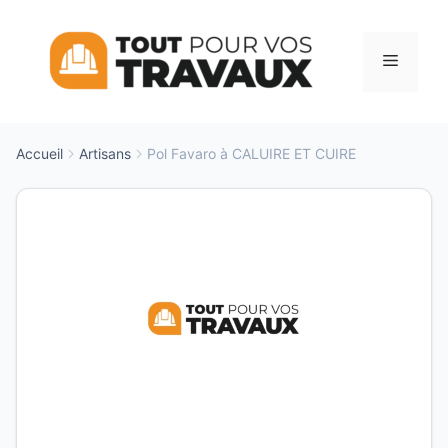
Aller
au
Menu
contenu
Accueil
Artisans
Pol Favaro à CALUIRE ET CUIRE