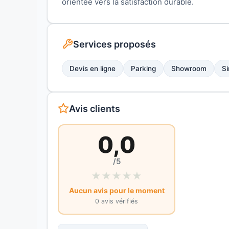
orientée vers la satisfaction durable.
Services proposés
Devis en ligne
Parking
Showroom
Si
Avis clients
0,0
/5
★
★
★
★
★
Aucun avis pour le moment
0 avis vérifiés